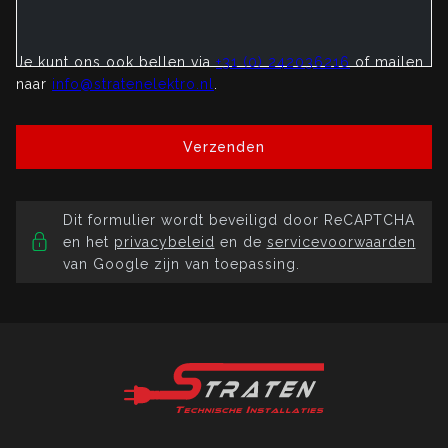
Je kunt ons ook bellen via
+31 (0) 242036216
of mailen
naar
info@stratenelektro.nl
.
Verzenden
Dit formulier wordt beveiligd door ReCAPTCHA
en het
privacybeleid
en de
servicevoorwaarden
van Google zijn van toepassing.